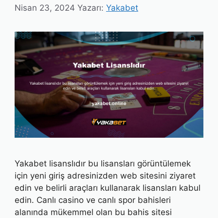
Nisan 23, 2024
Yazarı:
Yakabet
Yakabet lisanslıdır bu lisansları görüntülemek
için yeni giriş adresinizden web sitesini ziyaret
edin ve belirli araçları kullanarak lisansları kabul
edin. Canlı casino ve canlı spor bahisleri
alanında mükemmel olan bu bahis sitesi