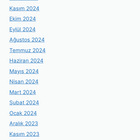
Kasım 2024
Ekim 2024
Eylül 2024
Ağustos 2024
Temmuz 2024
Haziran 2024
Mayıs 2024
Nisan 2024
Mart 2024
Şubat 2024
Ocak 2024
Aralık 2023
Kasım 2023